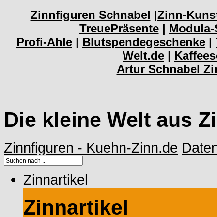
Zinnfiguren Schnabel
|
Zinn-Kuns
TreuePräsente
|
Modula-
Profi-Ahle
|
Blutspendegeschenke
|
Welt.de
|
Kaffee
Artur Schnabel Z
Die kleine Welt aus Z
Zinnfiguren - Kuehn-Zinn.de
Date
Zinnartikel
Zinnartikel