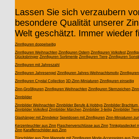
Lassen Sie sich verzaubern von
besondere Qualität unserer Zin
Welt geschätzt. Immer wieder f
Zinnfiguren doppelseitig
Zinnfiguren Weihnachten
Zinnfiguren Ostern
Zinnfiguren Volksfest
Zinnfi
Glücksbringer
Zinnfiguren Sortimente
Zinnfiguren Tiere
Zinnfiguren Sonst
Zinnfiguren mit Jahreszahl
Zinnfiguren Jahresengel
Zinnfiguren Jahres-Weihnachtsmotiv
Zinnfigure
Zinnfiguren Crystal Collection
3D-Zinn-Miniaturen
Zinnfiguren einseitig
Zinn-Großfiguren
Zinnfiguren Weihnachten
Zinnfiguren Sternzeichen
Zin
Zinnbilder
Zinnbilder Weihnachten
Zinnbilder Berufe & Hobbys
Zinnbilder Brachtum 
Zinnbilder Volksfest
Zinnbilder Märchen
Zinnbilder 3-teilig
Zinnbilder Tier
Glashänger mit Zinndekor
Spieldosen mit Zinnfiguren
Zinn-Miniaturen zu
Kerzenleuchter aus Zinn
Flaschenverschlüsse aus Zinn
Trinkglasdeckel m
Zinn
Karaffenschilder aus Zinn
Türschilder aus Zinn
Magnete mit Zinnfiguren
Mode-Accessoires aus Zinn