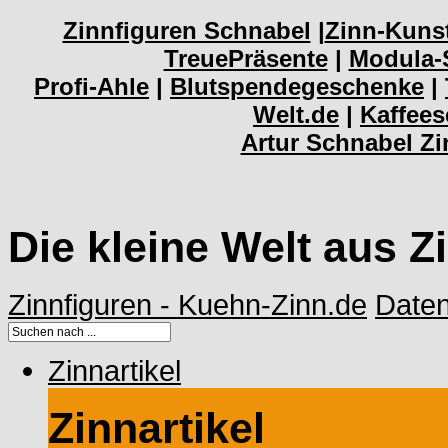
Zinnfiguren Schnabel
|
Zinn-Kuns
TreuePräsente
|
Modula-
Profi-Ahle
|
Blutspendegeschenke
|
Welt.de
|
Kaffee
Artur Schnabel Z
Die kleine Welt aus Z
Zinnfiguren - Kuehn-Zinn.de
Date
Zinnartikel
Zinnartikel