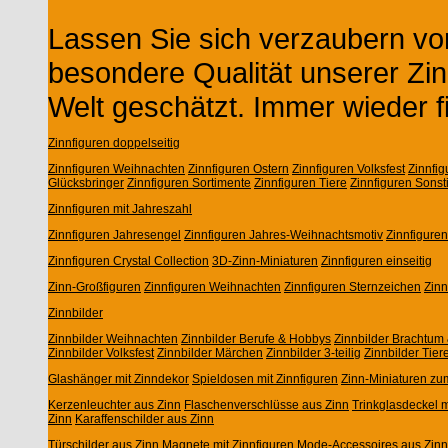
Lassen Sie sich verzaubern von
besondere Qualität unserer Zin
Welt geschätzt. Immer wieder f
Zinnfiguren doppelseitig
Zinnfiguren Weihnachten
Zinnfiguren Ostern
Zinnfiguren Volksfest
Zinnfi
Glücksbringer
Zinnfiguren Sortimente
Zinnfiguren Tiere
Zinnfiguren Sonst
Zinnfiguren mit Jahreszahl
Zinnfiguren Jahresengel
Zinnfiguren Jahres-Weihnachtsmotiv
Zinnfigure
Zinnfiguren Crystal Collection
3D-Zinn-Miniaturen
Zinnfiguren einseitig
Zinn-Großfiguren
Zinnfiguren Weihnachten
Zinnfiguren Sternzeichen
Zin
Zinnbilder
Zinnbilder Weihnachten
Zinnbilder Berufe & Hobbys
Zinnbilder Brachtum 
Zinnbilder Volksfest
Zinnbilder Märchen
Zinnbilder 3-teilig
Zinnbilder Tier
Glashänger mit Zinndekor
Spieldosen mit Zinnfiguren
Zinn-Miniaturen zu
Kerzenleuchter aus Zinn
Flaschenverschlüsse aus Zinn
Trinkglasdeckel m
Zinn
Karaffenschilder aus Zinn
Türschilder aus Zinn
Magnete mit Zinnfiguren
Mode-Accessoires aus Zinn