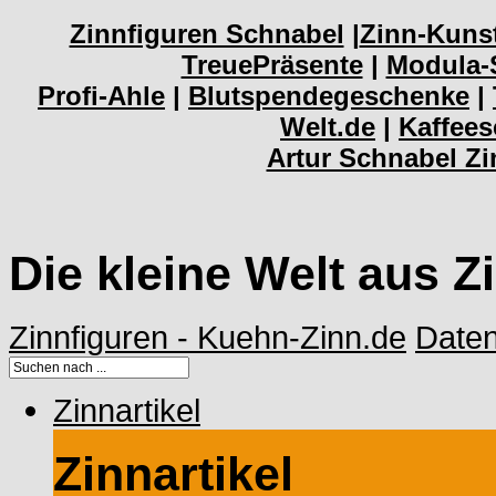
Zinnfiguren Schnabel
|
Zinn-Kuns
TreuePräsente
|
Modula-
Profi-Ahle
|
Blutspendegeschenke
|
Welt.de
|
Kaffee
Artur Schnabel Z
Die kleine Welt aus Z
Zinnfiguren - Kuehn-Zinn.de
Date
Zinnartikel
Zinnartikel