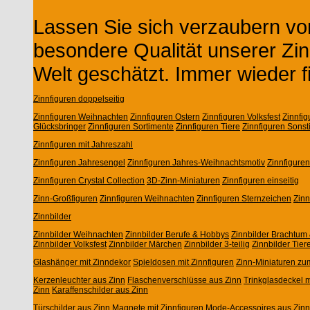
Lassen Sie sich verzaubern von
besondere Qualität unserer Zin
Welt geschätzt. Immer wieder f
Zinnfiguren doppelseitig
Zinnfiguren Weihnachten
Zinnfiguren Ostern
Zinnfiguren Volksfest
Zinnfi
Glücksbringer
Zinnfiguren Sortimente
Zinnfiguren Tiere
Zinnfiguren Sonst
Zinnfiguren mit Jahreszahl
Zinnfiguren Jahresengel
Zinnfiguren Jahres-Weihnachtsmotiv
Zinnfigure
Zinnfiguren Crystal Collection
3D-Zinn-Miniaturen
Zinnfiguren einseitig
Zinn-Großfiguren
Zinnfiguren Weihnachten
Zinnfiguren Sternzeichen
Zin
Zinnbilder
Zinnbilder Weihnachten
Zinnbilder Berufe & Hobbys
Zinnbilder Brachtum 
Zinnbilder Volksfest
Zinnbilder Märchen
Zinnbilder 3-teilig
Zinnbilder Tier
Glashänger mit Zinndekor
Spieldosen mit Zinnfiguren
Zinn-Miniaturen zu
Kerzenleuchter aus Zinn
Flaschenverschlüsse aus Zinn
Trinkglasdeckel m
Zinn
Karaffenschilder aus Zinn
Türschilder aus Zinn
Magnete mit Zinnfiguren
Mode-Accessoires aus Zinn