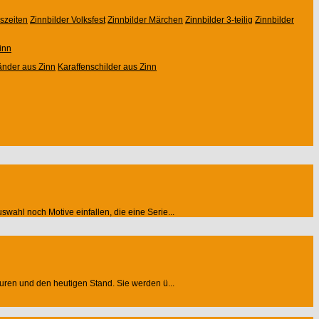
eszeiten
Zinnbilder Volksfest
Zinnbilder Märchen
Zinnbilder 3-teilig
Zinnbilder
inn
änder aus Zinn
Karaffenschilder aus Zinn
wahl noch Motive einfallen, die eine Serie...
guren und den heutigen Stand. Sie werden ü...