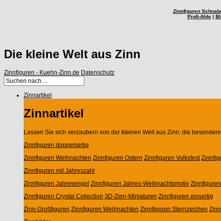
Zinnfiguren Schnab
Profi-Ahle
|
Bl
Die kleine Welt aus Zinn
Zinnfiguren - Kuehn-Zinn.de
Datenschutz
Zinnartikel
Zinnartikel
Lassen Sie sich verzaubern von der kleinen Welt aus Zinn: die besondere 
Zinnfiguren doppelseitig
Zinnfiguren Weihnachten
Zinnfiguren Ostern
Zinnfiguren Volksfest
Zinnfi
Zinnfiguren mit Jahreszahl
Zinnfiguren Jahresengel
Zinnfiguren Jahres-Weihnachtsmotiv
Zinnfigure
Zinnfiguren Crystal Collection
3D-Zinn-Miniaturen
Zinnfiguren einseitig
Zinn-Großfiguren
Zinnfiguren Weihnachten
Zinnfiguren Sternzeichen
Zin