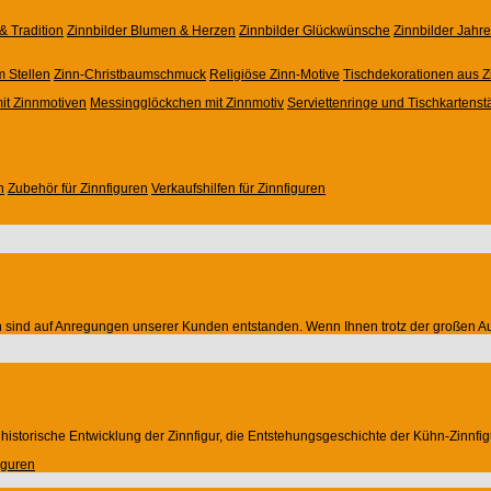
& Tradition
Zinnbilder Blumen & Herzen
Zinnbilder Glückwünsche
Zinnbilder Jahr
m Stellen
Zinn-Christbaumschmuck
Religiöse Zinn-Motive
Tischdekorationen aus Z
it Zinnmotiven
Messingglöckchen mit Zinnmotiv
Serviettenringe und Tischkartenst
n
Zubehör für Zinnfiguren
Verkaufshilfen für Zinnfiguren
von sind auf Anregungen unserer Kunden entstanden. Wenn Ihnen trotz der großen Aus
e historische Entwicklung der Zinnfigur, die Entstehungsgeschichte der Kühn-Zinnfi
iguren