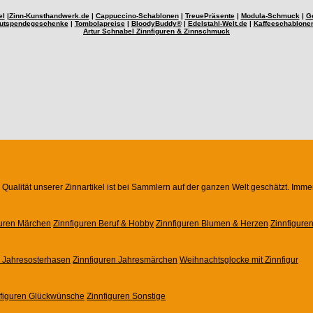
el
|
Zinn-Kunsthandwerk.de
|
Cappuccino-Schablonen
|
TreuePräsente
|
Modula-Schmuck
|
G
utspendegeschenke
|
Tombolapreise
|
BloodyBuddy®
|
Edelstahl-Welt.de
|
Kaffeeschablone
Artur Schnabel Zinnfiguren & Zinnschmuck
Qualität unserer Zinnartikel ist bei Sammlern auf der ganzen Welt geschätzt. Imme
guren Märchen
Zinnfiguren Beruf & Hobby
Zinnfiguren Blumen & Herzen
Zinnfigure
n Jahresosterhasen
Zinnfiguren Jahresmärchen
Weihnachtsglocke mit Zinnfigur
nfiguren Glückwünsche
Zinnfiguren Sonstige