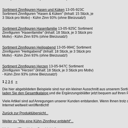
Sortiment Zinnfiguren Hasen und Küken
13-05-923C
Sortiment Zinnfiguren "Hasen & Küken" (Inhalt: 15 Stück, je
3 Stück pro Motiv) - Kühn Zinn 93% (ohne Bleizusatz!)
Sortiment Zinnfiguren Hasenfamilie
13-05-925C Sortiment
Zinnfiguren "Hasenfamilie" (Inhalt: 18 Stück, je 3 Stück pro
Motiv) - Kühn Zinn 93% (ohne Bleizusatz!)
Sortiment Zinnfiguren Heiligabend
13-05-994C Sortiment
Zinnfiguren "Heiligabend" (Inhalt: 18 Stück, je 3 Stück pro
Motiv) - Kühn Zinn 93% (ohne Bleizusatz!)
Sortiment Zinnfiguren Herzen
13-05-947C Sortiment
Zinnfiguren "Herzen" (Inhalt: 18 Stück, je 3 Stück pro Motiv)
- Kühn Zinn 93% (ohne Bleizusatz!)
1
2
3
4
»
Die hier abgebildeten Beispiele sind nur ein kleiner Ausschnitt aus unserem So
laden Sie den Gesamtkatalog
und die Ergänzungsblätter jetzt bequem auf Ihren 
Viele Artikel sind auf Anregungen unserer Kunden entstanden. Wenn Ihnen trotz 
Internet weltweit veröffentlicht!
Zurück zur Produktübersicht...
Weiter zu "Wie eine Kühn-Zinnfigur entsteht"...