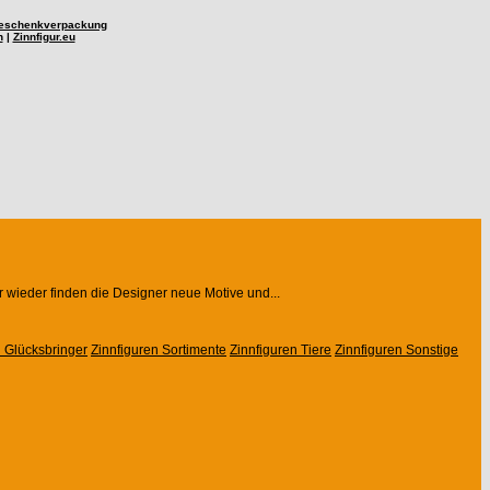
eschenkverpackung
n
|
Zinnfigur.eu
r wieder finden die Designer neue Motive und...
n Glücksbringer
Zinnfiguren Sortimente
Zinnfiguren Tiere
Zinnfiguren Sonstige