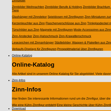
Zinnbilder
Zinnbilder Weihnachten
Zinnbilder Berufe & Hobbys
Zinnbilder Brachtum 
Tiere
Glashänger mit Zinndekor
Spieldosen mit Zinnfiguren
Zinn-Miniaturen zu
Kerzenleuchter aus Zinn
Flaschenverschlüsse aus Zinn
Trinkglasdeckel m
Türschilder aus Zinn
Magnete mit Zinnfiguren
Mode-Accessoires aus Zinn
Zinn-Anstecker
Zinn-Halsschmuck
Zinn-Krawattenschmuck
Lesezeichen mit Zinnanhänger
Städtebilder, Wappen & Plaketten aus Zin
Verkaufs-Displays für Zinnfiguren
Prospektmaterial über Zinnfiguren
Online-Katalog
Online-Katalog
Alle Artikel sind in unserem Online-Katalog für Sie abgebildet. Viele da
Zinn-Infos
Zinn-Infos
Hier finden Sie interessante Informationen rund um die Zinnfigur, über di
Wie eine Kühn-Zinnfigur entsteht
Eine kleine Geschichte über Kühn-Zinnf
Download