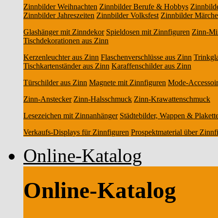
Zinnbilder Weihnachten
Zinnbilder Berufe & Hobbys
Zinnbild
Zinnbilder Jahreszeiten
Zinnbilder Volksfest
Zinnbilder Märch
Glashänger mit Zinndekor
Spieldosen mit Zinnfiguren
Zinn-Min
Tischdekorationen aus Zinn
Kerzenleuchter aus Zinn
Flaschenverschlüsse aus Zinn
Trinkgl
Tischkartenständer aus Zinn
Karaffenschilder aus Zinn
Türschilder aus Zinn
Magnete mit Zinnfiguren
Mode-Accessoir
Zinn-Anstecker
Zinn-Halsschmuck
Zinn-Krawattenschmuck
Lesezeichen mit Zinnanhänger
Städtebilder, Wappen & Plakett
Verkaufs-Displays für Zinnfiguren
Prospektmaterial über Zinnf
Online-Katalog
Online-Katalog