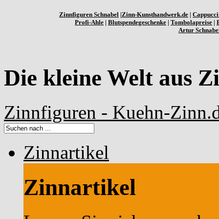
Zinnfiguren Schnabel
|
Zinn-Kunsthandwerk.de
|
Cappucci
Profi-Ahle
|
Blutspendegeschenke
|
Tombolapreise
|
Artur Schnabe
Die kleine Welt aus Z
Zinnfiguren - Kuehn-Zinn.
Zinnartikel
Zinnartikel