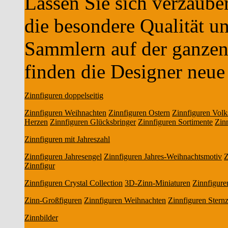
Lassen Sie sich verzaube
die besondere Qualität uns
Sammlern auf der ganzen
finden die Designer neue
Zinnfiguren doppelseitig
Zinnfiguren Weihnachten
Zinnfiguren Ostern
Zinnfiguren Volk
Herzen
Zinnfiguren Glücksbringer
Zinnfiguren Sortimente
Zin
Zinnfiguren mit Jahreszahl
Zinnfiguren Jahresengel
Zinnfiguren Jahres-Weihnachtsmotiv
Z
Zinnfigur
Zinnfiguren Crystal Collection
3D-Zinn-Miniaturen
Zinnfiguren
Zinn-Großfiguren
Zinnfiguren Weihnachten
Zinnfiguren Stern
Zinnbilder