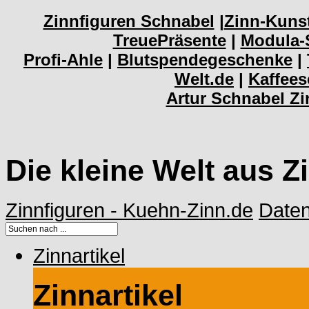
Zinnfiguren Schnabel
|
Zinn-Kuns
TreuePräsente
|
Modula-
Profi-Ahle
|
Blutspendegeschenke
|
Welt.de
|
Kaffee
Artur Schnabel Z
Die kleine Welt aus Z
Zinnfiguren - Kuehn-Zinn.de
Date
Zinnartikel
Zinnartikel