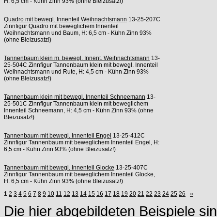
H: 6,5 cm - Kühn Zinn 93% (ohne Bleizusatz!)
Quadro mit bewegl. Innenteil Weihnachtsmann
13-25-207C
Zinnfigur Quadro mit beweglichem Innenteil
Weihnachtsmann und Baum, H: 6,5 cm - Kühn Zinn 93%
(ohne Bleizusatz!)
Tannenbaum klein m. bewegl. Innent. Weihnachtsmann
13-
25-504C Zinnfigur Tannenbaum klein mit bewegl. Innenteil
Weihnachtsmann und Rute, H: 4,5 cm - Kühn Zinn 93%
(ohne Bleizusatz!)
Tannenbaum klein mit bewegl. Innenteil Schneemann
13-
25-501C Zinnfigur Tannenbaum klein mit beweglichem
Innenteil Schneemann, H: 4,5 cm - Kühn Zinn 93% (ohne
Bleizusatz!)
Tannenbaum mit bewegl. Innenteil Engel
13-25-412C
Zinnfigur Tannenbaum mit beweglichem Innenteil Engel, H:
6,5 cm - Kühn Zinn 93% (ohne Bleizusatz!)
Tannenbaum mit bewegl. Innenteil Glocke
13-25-407C
Zinnfigur Tannenbaum mit beweglichem Innenteil Glocke,
H: 6,5 cm - Kühn Zinn 93% (ohne Bleizusatz!)
1
2
3
4
5
6
7
8
9
10
11
12
13
14
15
16
17
18
19
20
21
22
23
24
25
26
»
Die hier abgebildeten Beispiele si