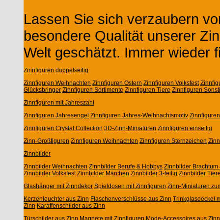
Lassen Sie sich verzaubern von
besondere Qualität unserer Zin
Welt geschätzt. Immer wieder f
Zinnfiguren doppelseitig
Zinnfiguren Weihnachten
Zinnfiguren Ostern
Zinnfiguren Volksfest
Zinnfi
Glücksbringer
Zinnfiguren Sortimente
Zinnfiguren Tiere
Zinnfiguren Sonst
Zinnfiguren mit Jahreszahl
Zinnfiguren Jahresengel
Zinnfiguren Jahres-Weihnachtsmotiv
Zinnfigure
Zinnfiguren Crystal Collection
3D-Zinn-Miniaturen
Zinnfiguren einseitig
Zinn-Großfiguren
Zinnfiguren Weihnachten
Zinnfiguren Sternzeichen
Zin
Zinnbilder
Zinnbilder Weihnachten
Zinnbilder Berufe & Hobbys
Zinnbilder Brachtum 
Zinnbilder Volksfest
Zinnbilder Märchen
Zinnbilder 3-teilig
Zinnbilder Tier
Glashänger mit Zinndekor
Spieldosen mit Zinnfiguren
Zinn-Miniaturen zu
Kerzenleuchter aus Zinn
Flaschenverschlüsse aus Zinn
Trinkglasdeckel m
Zinn
Karaffenschilder aus Zinn
Türschilder aus Zinn
Magnete mit Zinnfiguren
Mode-Accessoires aus Zinn